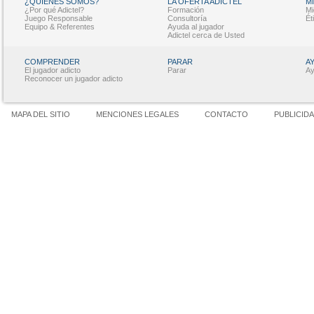
¿QUIÉNES SOMOS?
LA OFERTA ADICTEL
M
¿Por qué Adictel?
Formación
Mi
Juego Responsable
Consultoría
Ét
Equipo & Referentes
Ayuda al jugador
Adictel cerca de Usted
COMPRENDER
PARAR
A
El jugador adicto
Parar
Ay
Reconocer un jugador adicto
MAPA DEL SITIO
MENCIONES LEGALES
CONTACTO
PUBLICID