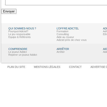
Envoyer
QUI SOMMES-NOUS ?
L’OFFRE ADICTEL
AD
Pourquoi Adictel?
Formation
Adh
Le jeu responsable
Consulting
Eth
Equipe & Référents
Aide au Joueur
Adictel près de chez vous
COMPRENDRE
ARRÊTER
AI
Le joueur Addict
Arrêter
Aid
Repérer un joueur Addict
PLAN DU SITE
MENTIONS LÉGALES
CONTACT
ADVERTISE 