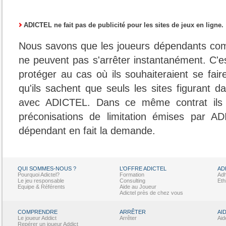
ADICTEL ne fait pas de publicité pour les sites de jeux en ligne.
Nous savons que les joueurs dépendants com
ne peuvent pas s'arrêter instantanément. C'e
protéger au cas où ils souhaiteraient se faire 
qu'ils sachent que seuls les sites figurant 
avec ADICTEL. Dans ce même contrat ils 
préconisations de limitation émises par A
dépendant en fait la demande.
QUI SOMMES-NOUS ?
L’OFFRE ADICTEL
AD
Pourquoi Adictel?
Formation
Adh
Le jeu responsable
Consulting
Eth
Equipe & Référents
Aide au Joueur
Adictel près de chez vous
COMPRENDRE
ARRÊTER
AI
Le joueur Addict
Arrêter
Aid
Repérer un joueur Addict