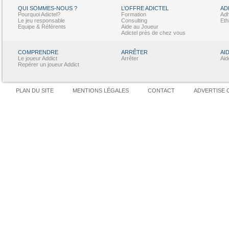
QUI SOMMES-NOUS ?
L’OFFRE ADICTEL
AD
Pourquoi Adictel?
Formation
Adh
Le jeu responsable
Consulting
Eth
Equipe & Référents
Aide au Joueur
Adictel près de chez vous
COMPRENDRE
ARRÊTER
AI
Le joueur Addict
Arrêter
Aid
Repérer un joueur Addict
PLAN DU SITE
MENTIONS LÉGALES
CONTACT
ADVERTISE 