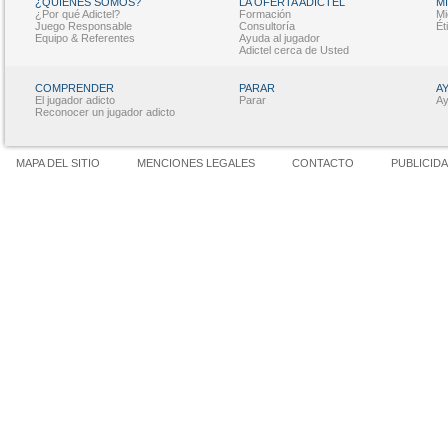
¿QUIÉNES SOMOS?
LA OFERTA ADICTEL
M
¿Por qué Adictel?
Formación
Mi
Juego Responsable
Consultoría
Ét
Equipo & Referentes
Ayuda al jugador
Adictel cerca de Usted
COMPRENDER
PARAR
A
El jugador adicto
Parar
Ay
Reconocer un jugador adicto
MAPA DEL SITIO
MENCIONES LEGALES
CONTACTO
PUBLICID