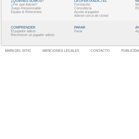
¿QUIÉNES SOMOS?
LA OFERTA ADICTEL
M
¿Por qué Adictel?
Formación
Mi
Juego Responsable
Consultoría
Ét
Equipo & Referentes
Ayuda al jugador
Adictel cerca de Usted
COMPRENDER
PARAR
A
El jugador adicto
Parar
Ay
Reconocer un jugador adicto
MAPA DEL SITIO
MENCIONES LEGALES
CONTACTO
PUBLICID