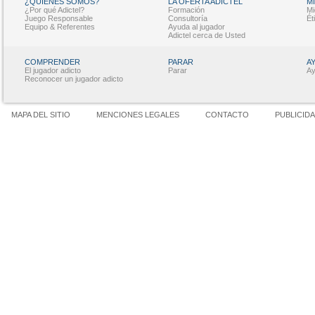
¿QUIÉNES SOMOS?
LA OFERTA ADICTEL
M
¿Por qué Adictel?
Formación
Mi
Juego Responsable
Consultoría
Ét
Equipo & Referentes
Ayuda al jugador
Adictel cerca de Usted
COMPRENDER
PARAR
A
El jugador adicto
Parar
Ay
Reconocer un jugador adicto
MAPA DEL SITIO
MENCIONES LEGALES
CONTACTO
PUBLICID